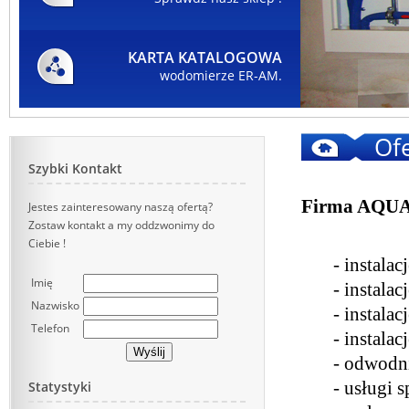
KARTA KATALOGOWA
wodomierze ER-AM.
Of
Szybki Kontakt
Firma AQUA 
Jestes zainteresowany naszą ofertą?
Zostaw kontakt a my oddzwonimy do
Ciebie !
- instala
Imię
- instala
Nazwisko
- instala
Telefon
- instala
- odwodn
Statystyki
- usługi s