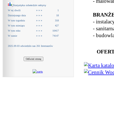
- malowa
Statystyka odwiedzin witryny
W tej chwili
» » »
1
BRANŻE
Dzisiejszego dnia
» » »
18
- instalac
W tym tygodniu
» » »
318
W tym miesiącu
» » »
427
- sanitarn
W tym roku
» » »
10417
- budowl
W sumie
» » »
74147
2025.09.03 odwiedziło nas 261 Internautów
OFERT
Karta kata
Cennik Wodo