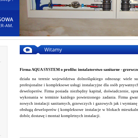
OGOWA
ER-AM.
Witamy
Firma AQUA SYSTEM o profilu: instalatorstwo sanitarne - grzewcz
działa na terenie województwa dolnośląskiego odnosząc wiele su
profesjonalne i kompleksowe usługi instalacyjne dla osób prywatnych,
deweloperów. Firma posiada niezbędny kapitał, doświadczenie, upr
wykonania w terminie każdego powierzonego zadania. Firma gwar
nowych instalacji sanitarnych, grzewczych i gazowych jak i wymianę 
obsługą deweloperów ( kompleksowe instalacje w blokach mieszkal
dobór, dostawę i montaż kompletnych instalacji.