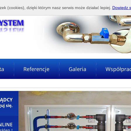
zek (cookies), dzięki którym nasz serwis może działać lepiej.
Dowiedz s
ta
Referencje
Galeria
Współpra
ZĄDCY
uj się.
NLINE
sklep !