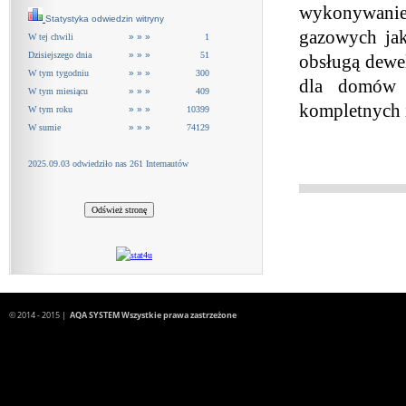
wykonywanie
Statystyka odwiedzin witryny
gazowych jak
W tej chwili
» » »
1
Dzisiejszego dnia
» » »
51
obsługą dewe
W tym tygodniu
» » »
300
dla domów j
W tym miesiącu
» » »
409
kompletnych i
W tym roku
» » »
10399
W sumie
» » »
74129
2025.09.03 odwiedziło nas 261 Internautów
© 2014 - 2015 |
AQA SYSTEM Wszystkie prawa zastrzeżone