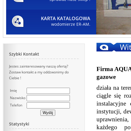
KARTA KATALOGOWA
wodomierze ER-AM.
Wi
Szybki Kontakt
Jestes zainteresowany naszą ofertą?
Firma AQUA S
Zostaw kontakt a my oddzwonimy do
gazowe
Ciebie !
działa na te
Imię
ciągle się r
Nazwisko
instalacyjne
Telefon
instytucji, d
uprawnienia,
Statystyki
każdego pow